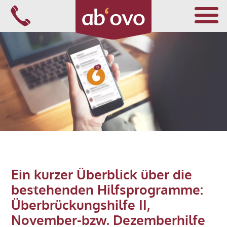
Navigation
überspringen
FÜR ÄRZTE
FÜR APOTHEKER
FÜR ALLE
Ein kurzer Überblick über die
bestehenden Hilfsprogramme:
ÜBER ABOVO
Überbrückungshilfe II,
November-bzw. Dezemberhilfe