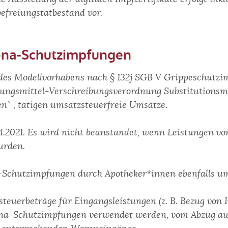
befreiungstatbestand vor.
ona-Schutzimpfungen
des Modellvorhabens nach § 132j SGB V Grippeschutzi
äubungsmittel-Verschreibungsverordnung Substitutions
n“ , tätigen umsatzsteuerfreie Umsätze.
.2021. Es wird nicht beanstandet, wenn Leistungen vo
urden.
a-Schutzimpfungen durch Apotheker*innen ebenfalls ums
rsteuerbeträge für Eingangsleistungen (z. B. Bezug von
ona-Schutzimpfungen verwendet werden, vom Abzug aus