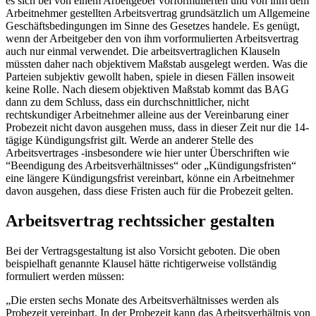
es sich bei von einem Arbeitgeber vorformulierten und von ihm dem
Arbeitnehmer gestellten Arbeitsvertrag grundsätzlich um Allgemeine
Geschäftsbedingungen im Sinne des Gesetzes handele. Es genügt,
wenn der Arbeitgeber den von ihm vorformulierten Arbeitsvertrag
auch nur einmal verwendet. Die arbeitsvertraglichen Klauseln
müssten daher nach objektivem Maßstab ausgelegt werden. Was die
Parteien subjektiv gewollt haben, spiele in diesen Fällen insoweit
keine Rolle. Nach diesem objektiven Maßstab kommt das BAG
dann zu dem Schluss, dass ein durchschnittlicher, nicht
rechtskundiger Arbeitnehmer alleine aus der Vereinbarung einer
Probezeit nicht davon ausgehen muss, dass in dieser Zeit nur die 14-
tägige Kündigungsfrist gilt. Werde an anderer Stelle des
Arbeitsvertrages -insbesondere wie hier unter Überschriften wie
“Beendigung des Arbeitsverhältnisses“ oder „Kündigungsfristen“
eine längere Kündigungsfrist vereinbart, könne ein Arbeitnehmer
davon ausgehen, dass diese Fristen auch für die Probezeit gelten.
Arbeitsvertrag rechtssicher gestalten
Bei der Vertragsgestaltung ist also Vorsicht geboten. Die oben
beispielhaft genannte Klausel hätte richtigerweise vollständig
formuliert werden müssen:
„Die ersten sechs Monate des Arbeitsverhältnisses werden als
Probezeit vereinbart. In der Probezeit kann das Arbeitsverhältnis von