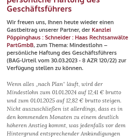
persönliche Haftung des
KARRIERE
Geschäftsführers
KONTAKT
Wir freuen uns, Ihnen heute wieder einen
Gastbeitrag unserer Partner, der
Kanzlei
Pöppinghaus : Schneider : Haas Rechtsanwälte
BLOG
PartGmbB
, zum Thema:
Mindestlohn –
persönliche Haftung des Geschäftsführers
Impressum
(BAG-Urteil vom 30.03.2023 - 8 AZR 120/22)
zur
Verfügung stellen zu können.
Wenn alles „nach Plan“ läuft, wird der
Mindestlohn zum 01.01.2024 auf 12,41 € brutto
und zum 01.01.2025 auf 12,82 € brutto steigen.
Nicht auszuschließen ist allerdings, dass es in
den kommenden Monaten zu einem deutlich
höheren Anstieg kommt, was jedenfalls vor dem
Hintergrund entsprechender Ankündigungen