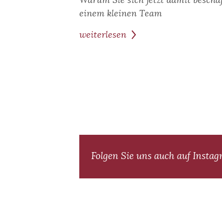
Warum Sie sich jetzt damit beschäf
einem kleinen Team
weiterlesen
zum
Beitrag:
Entgelttransparenz
in
der
Praxis
Folgen Sie uns auch auf Insta