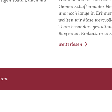
tigen sollten, auch mit
Gemeinschaft und der kle
uns noch lange in Erinner
wollten wir diese wertvol
Team besonders gestalten
Blog einen Einblick in u
weiterlesen
zum
Beitrag:
Weihnachtlicher
Zauber
und
gram
kreative
Momente
–
Unsere
Weihnachtsfeier