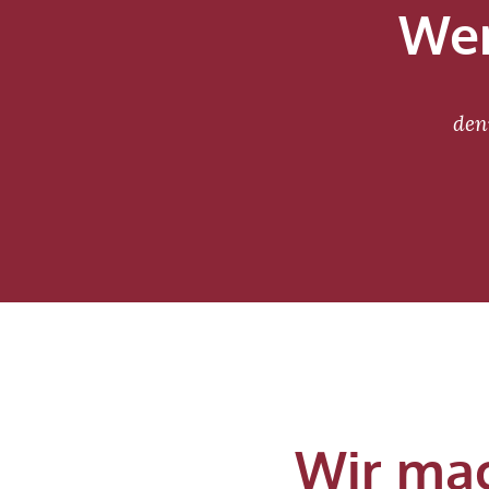
Wer
den
Wir mac