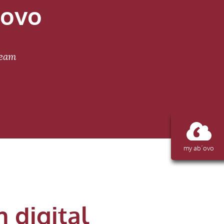
‘ovo
Team
my ab´ovo
 digital