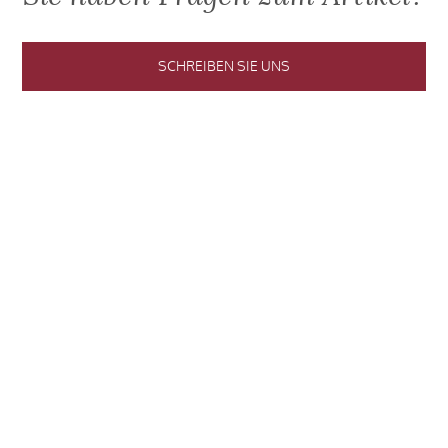
SCHREIBEN SIE UNS
Jetzt den Blog abonnieren und keinen
Artikel mehr verpassen.
BLOG ABONNIEREN