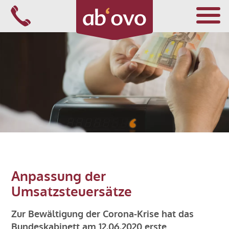
Navigation
überspringen
FÜR ÄRZTE
FÜR APOTHEKER
FÜR ALLE
Anpassung der
Umsatzsteuersätze
ÜBER ABOVO
Zur Bewältigung der Corona-Krise hat das
Bundeskabinett am 12.06.2020 erste