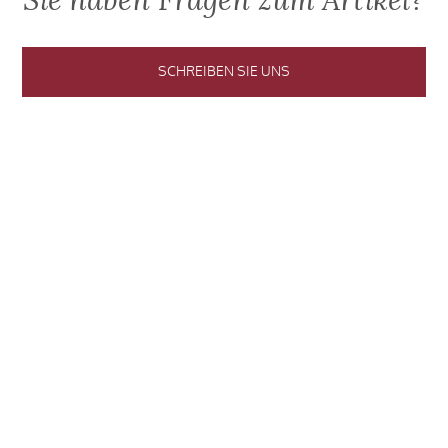
Sie haben Fragen zum Artikel?
SCHREIBEN SIE UNS
Jetzt den Blog abonnieren und keinen
Artikel mehr verpassen.
BLOG ABONNIEREN