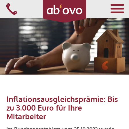
Navigation
überspringen
FÜR ÄRZTE
FÜR APOTHEKER
FÜR ALLE
Inflationsausgleichsprämie: Bis
zu 3.000 Euro für Ihre
ÜBER ABOVO
Mitarbeiter