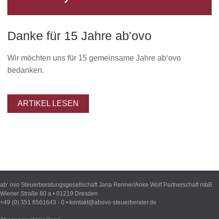
KARRIERE
Danke für 15 Jahre ab'ovo
KONTAKT
Wir möchten uns für 15 gemeinsame Jahre ab‘ovo
BLOG
bedanken.
Impressum
ARTIKEL LESEN
ab‘ ovo Steuerberatungsgesellschaft Jana Renner/Anke Wolf Partnerschaft mbB
Wiener Straße 80 a • 01219 Dresden
+49 (0) 351 6561643 - 0 •
kontakt@abovo-steuerberater.de