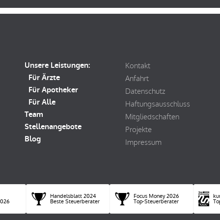
Unsere Leistungen:
Kontakt
Für Ärzte
Anfahrt
Für Apotheker
Datenschutz
Für Alle
Haftungsausschluss
Team
Mitgliedschaften
Stellenangebote
Projekte
Blog
Impressum
Handelsblatt 2024
Focus Money 2026
ku
2026
Beste Steuerberater
Top-Steuerberater
To