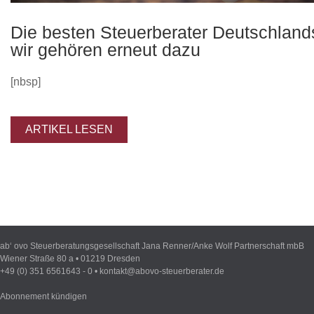
Die besten Steuerberater Deutschland
wir gehören erneut dazu
[nbsp]
ARTIKEL LESEN
ab‘ ovo Steuerberatungsgesellschaft Jana Renner/Anke Wolf Partnerschaft mbB
Wiener Straße 80 a • 01219 Dresden
+49 (0) 351 6561643 - 0 •
kontakt@abovo-steuerberater.de
Abonnement kündigen