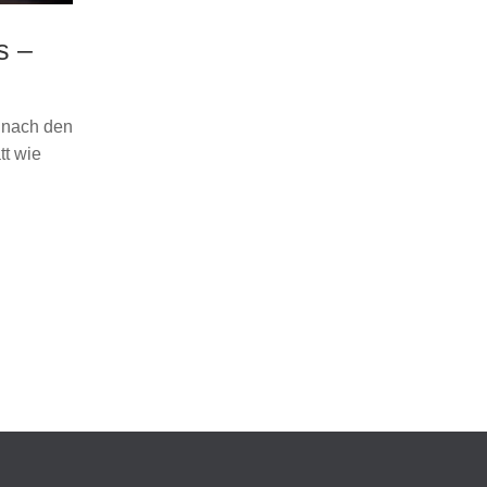
s –
e nach den
tt wie