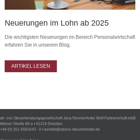
KARRIERE
Neuerungen im Lohn ab 2025
KONTAKT
Die wichtigsten Neuerungen im Bereich Personalwirtschaft
BLOG
erfahren Sie in unserem Blog.
Impressum
ARTIKEL LESEN
ab‘ ovo Steuerberatungsgesellschaft Jana Renner/Anke Wolf Partnerschaft mbB
Wiener Straße 80 a • 01219 Dresden
+49 (0) 351 6561643 - 0 •
kontakt@abovo-steuerberater.de