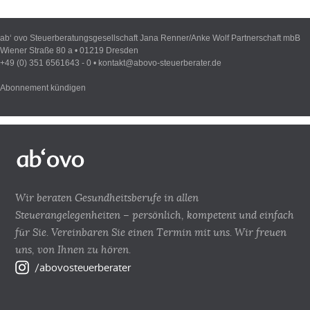
ab‘ ovo Steuerberatungsgesellschaft Jana Renner/Anke Wolf Partnerschaft mbB
Wiener Straße 80 a • 01219 Dresden
+49 (0) 351 6561643 - 0 •
kontakt@abovo-steuerberater.de
Abonnement kündigen
Wir beraten Gesundheitsberufe in allen
Steuerangelegenheiten – persönlich, kompetent und einfach
für Sie. Vereinbaren Sie einen Termin mit uns. Wir freuen
uns, von Ihnen zu hören.
/abovosteuerberater