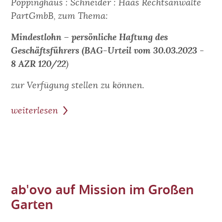
Pöppinghaus : Schneider : Haas Rechtsanwälte
PartGmbB, zum Thema:
Mindestlohn – persönliche Haftung des
Geschäftsführers (BAG-Urteil vom 30.03.2023 -
8 AZR 120/22
)
zur Verfügung stellen zu können.
weiterlesen
zum
Beitrag:
Gastbeitrag
-
Mindestlohn:
persönliche
ab'ovo auf Mission im Großen
Haftung
Garten
des