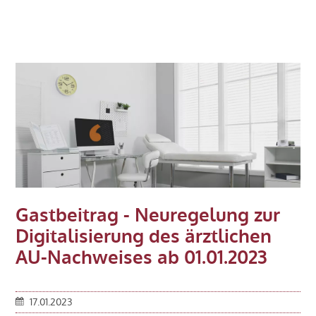
Beitrag:
Fragen
und
Antworten
zur
Verwendung
von
Datev
Meine
Steuern
Gastbeitrag - Neuregelung zur
Digitalisierung des ärztlichen
AU-Nachweises ab 01.01.2023
17.01.2023