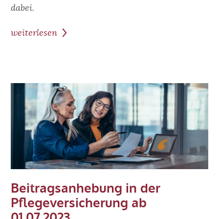
dabei.
weiterlesen
zum
Beitrag:
ab‘ovo
ist
FOCUS-
MONEY
TOP-
Steuerberater
2023
Beitragsanhebung in der
Pflegeversicherung ab
01.07.2023