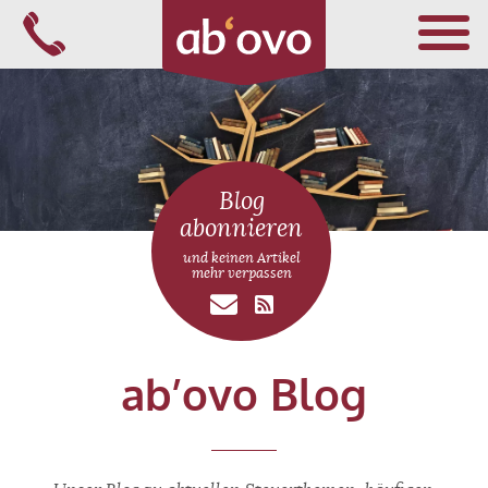
Navigation
überspringen
Blog
abonnieren
FÜR ÄRZTE
und keinen Artikel
mehr verpassen
FÜR APOTHEKER
FÜR ALLE
ab’ovo Blog
ÜBER ABOVO