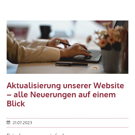
Beitrag:
Tipps
und
Tricks
zum
Hochladen
Ihrer
Belege
per
Upload
mobil
Aktualisierung unserer Website
– alle Neuerungen auf einem
Blick
21.07.2023