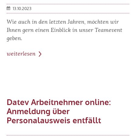
Geschäftsführers
13.10.2023
Wie auch in den letzten Jahren, möchten wir
Ihnen gern einen Einblick in unser Teamevent
geben.
weiterlesen
zum
Beitrag:
ab'ovo
auf
Mission
im
Datev Arbeitnehmer online:
Großen
Anmeldung über
Garten
Personalausweis entfällt