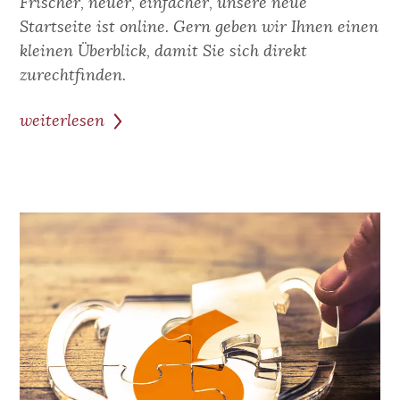
Frischer, neuer, einfacher, unsere neue
Startseite ist online. Gern geben wir Ihnen einen
kleinen Überblick, damit Sie sich direkt
zurechtfinden.
weiterlesen
zum
Beitrag:
Aktualisierung
unserer
Website
–
alle
Neuerungen
auf
einem
Blick