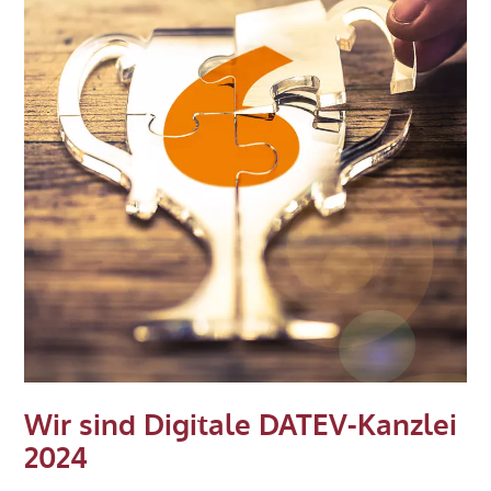
–
Pflicht
ab
01.01.2025
Wir sind Digitale DATEV-Kanzlei
2024